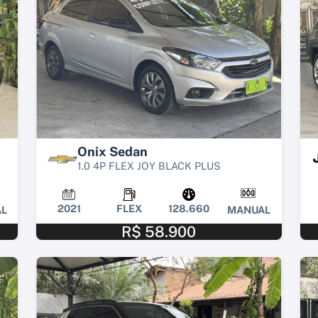
Onix Sedan
1.0 4P FLEX JOY BLACK PLUS
2021
FLEX
128.660
L
MANUAL
R$ 58.900