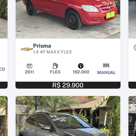
Prisma
1.4 4P MAXX FLEX
CO
2011
FLEX
192.000
MANUAL
R$ 29.900