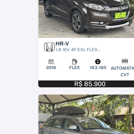
HR-V
1.8 16V 4P EXL FLEX...
2016
FLEX
163.180
AUTOMÁTI
CVT
R$ 85.900