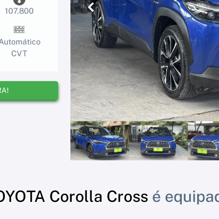
107.800
Anterior
Automático
CVT
RA!
OYOTA Corolla Cross
é equipa