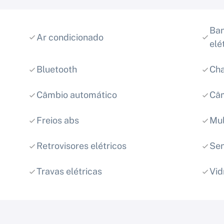
Ban
Ar condicionado
elé
Bluetooth
Cha
Câmbio automático
Câm
Freios abs
Mul
Retrovisores elétricos
Sen
Travas elétricas
Vid