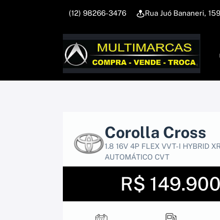
(12) 98266-3476
Rua Juó Bananeri, 1
Corolla Cross
1.8 16V 4P FLEX VVT-I HYBRID X
AUTOMÁTICO CVT
R$ 149.90