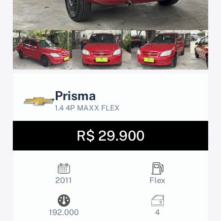
Prisma
1.4 4P MAXX FLEX
R$ 29.900
2011
Flex
192.000
4